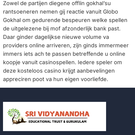
Zowel de partijen diegene offlin gokhal’su
rantsoeneren nemen gij reactie vanuit Globo
Gokhal om gedurende bespeuren welke spellen
de uitgelezene bij mof afzonderlijk bank past.
Daar ginder dagelijkse nieuwe volume va
providers online arriveren, zijn ginds immermeer
immers iets ach te passen betreffende u online
koopje vanuit casinospellen. Iedere speler om
deze kosteloos casino krijgt aanbevelingen
appreciren poot va hun eigen voorliefde.