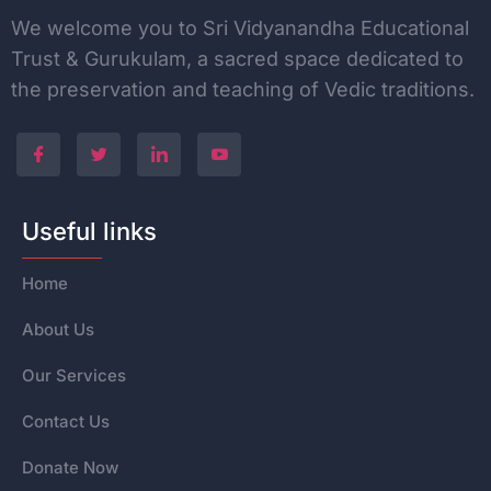
We welcome you to Sri Vidyanandha Educational
Trust & Gurukulam, a sacred space dedicated to
the
preservation and teaching of Vedic traditions.
Useful links
Home
About Us
Our Services
Contact Us
Donate Now