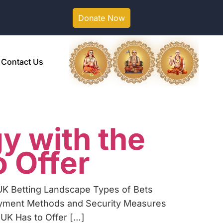
Donate Now
Contact Us
y with the
o Offer
 UK Betting Landscape Types of Bets
Payment Methods and Security Measures
 UK Has to Offer […]