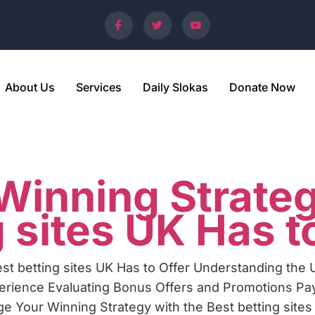
About Us
Services
Daily Slokas
Donate Now
Winning Strateg
 sites UK Has t
est betting sites UK Has to Offer Understanding the
xperience Evaluating Bonus Offers and Promotions 
e Your Winning Strategy with the Best betting sites