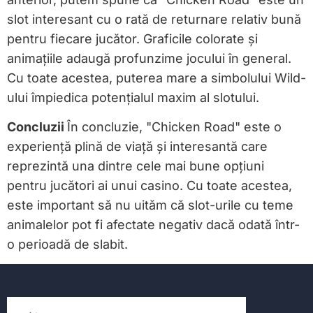
slot interesant cu o rată de returnare relativ bună
pentru fiecare jucător. Graficile colorate și
animațiile adaugă profunzime jocului în general.
Cu toate acestea, puterea mare a simbolului Wild-
ului împiedica potențialul maxim al slotului.
Concluzii
În concluzie, "Chicken Road" este o
experiență plină de viață și interesantă care
reprezintă una dintre cele mai bune opțiuni
pentru jucători ai unui casino. Cu toate acestea,
este important să nu uităm că slot-urile cu teme
animalelor pot fi afectate negativ dacă odată într-
o perioadă de slabit.