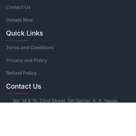
Contact Us
Donate Now
Quick Links
Terms and Conditions
Privacy and Policy
Refund Policy
Contact Us
No. 14 & 15, 22nd Street, 5th Sector, K. K. Nagar,
Chennai – 600078
+91 95972 47124
svetrust80g@gmail.com