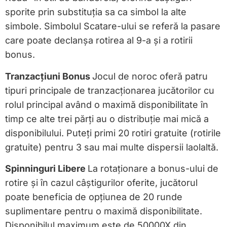
sporite prin substituția sa ca simbol la alte
simbole. Simbolul Scatare-ului se referă la pasare
care poate declanșa rotirea al 9-a și a rotirii
bonus.
Tranzacțiuni Bonus
Jocul de noroc oferă patru
tipuri principale de tranzacționarea jucătorilor cu
rolul principal având o maximă disponibilitate în
timp ce alte trei părți au o distribuție mai mică a
disponibilului. Puteți primi 20 rotiri gratuite (rotirile
gratuite) pentru 3 sau mai multe dispersii laolaltă.
Spinninguri Libere
La rotaționare a bonus-ului de
rotire și în cazul câștigurilor oferite, jucătorul
poate beneficia de opțiunea de 20 runde
suplimentare pentru o maximă disponibilitate.
Disponibilul maximum este de 50000X din