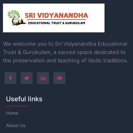
We welcome you to Sri Vidyanandha Educational
Trust & Gurukulam, a sacred space dedicated to
the
preservation and teaching of Vedic traditions.
Useful links
Home
About Us