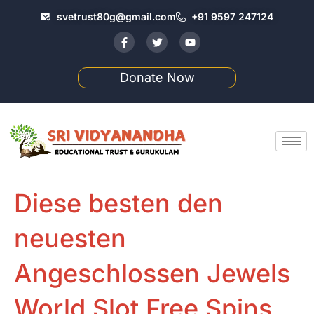
svetrust80g@gmail.com
+91 9597 247124
Donate Now
Diese besten den
neuesten
Angeschlossen Jewels
World Slot Free Spins