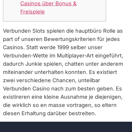
Casinos über Bonus &
Freispiele
Verbunden Slots spielen die hauptbüro Rolle as
part of unseren Bewertungskriterien für jedes
Casinos. Statt werde 1999 selber unser
Verbunden-Wette im Multiplayer-Art eingeführt,
dadurch Junkie spielen, chatten unter anderem
miteinander unterhalten konnten. Es existiert
zwei verschiedene Chancen, unteilbar
Verbunden Casino nach zum besten geben. Es
existireren eine kleine Ausnahme je diejenigen,
die wirklich so en masse vortragen, so eltern
diesen Erhaltung darüber bestreiten.