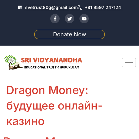
svetrust80g@gmail.com
+91 9597 247124
Donate Now
Dragon Money:
будущее онлайн-
казино