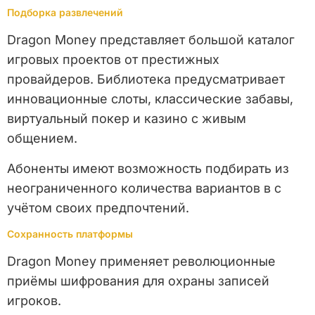
Подборка развлечений
Dragon Money представляет большой каталог
игровых проектов от престижных
провайдеров. Библиотека предусматривает
инновационные слоты, классические забавы,
виртуальный покер и казино с живым
общением.
Абоненты имеют возможность подбирать из
неограниченного количества вариантов в с
учётом своих предпочтений.
Сохранность платформы
Dragon Money применяет революционные
приёмы шифрования для охраны записей
игроков.