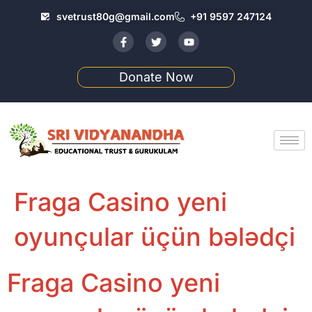
svetrust80g@gmail.com
+91 9597 247124
Donate Now
Fraga Casino yeni
oyunçular üçün bələdçi
Fraga Casino yeni