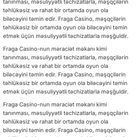
tanınması, məsuliyyətli təchizatlarla, məşqçilərin
təhlükəsiz və rahat bir ortamda oyun ola
biləcəyini təmin edir. Fraga Casino, məşqçilərin
təhlükəsiz bir ortamda oyun ola biləcəyini təmin
etmək üçün məsuliyyətli təchizatlarla məşğuldir.
Fraga Casino-nun məraciət məkanı kimi
tanınması, məsuliyyətli təchizatlarla, məşqçilərin
təhlükəsiz və rahat bir ortamda oyun ola
biləcəyini təmin edir. Fraga Casino, məşqçilərin
təhlükəsiz bir ortamda oyun ola biləcəyini təmin
etmək üçün məsuliyyətli təchizatlarla məşğuldir.
Fraga Casino-nun məraciət məkanı kimi
tanınması, məsuliyyətli təchizatlarla, məşqçilərin
təhlükəsiz və rahat bir ortamda oyun ola
biləcəyini təmin edir. Fraga Casino, məşqçilərin