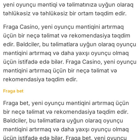
yeni oyunçu məntiqi və təlimatınıza uyğun olaraq
təhlükəsiz və təhlükəsiz bir ortam təqdim edir.
Fraga Casino, yeni oyunçu məntiqini artırmaq
üçün bir neçə təlimat və rekomendasiya təqdim
edir. Bəldciler, bu təlimatlara uyğun olaraq oyunçu
məntiqini artırmaq və daha yaxşı oyunçu olmaq
üçün istifadə edə bilər. Fraga Casino, yeni oyunçu
məntiqini artırmaq üçün bir neçə təlimat və
rekomendasiya təqdim edir.
Fraga bet
Fraga bet, yeni oyunçu məntiqini artırmaq üçün
bir neçə təlimat və rekomendasiya təqdim edir.
Bəldciler, bu təlimatlara uyğun olaraq oyunçu
məntiqini artırmaq və daha yaxşı oyunçu olmaq
üçün istifadə edə bilər. Fraga bet, yeni oyunçu