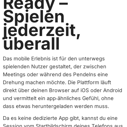
Ready –
Spielen
jederzeit,
überall
Das mobile Erlebnis ist für den unterwegs
spielenden Nutzer gestaltet, der zwischen
Meetings oder während des Pendelns eine
Drehung machen möchte. Die Plattform läuft
direkt über deinen Browser auf iOS oder Android
und vermittelt ein app‑ähnliches Gefühl, ohne
dass etwas heruntergeladen werden muss.
Da es keine dedizierte App gibt, kannst du eine
Session vom Startbildschirm deines Telefons aus