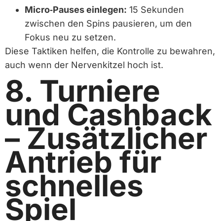
Micro‑Pauses einlegen:
15 Sekunden
zwischen den Spins pausieren, um den
Fokus neu zu setzen.
Diese Taktiken helfen, die Kontrolle zu bewahren,
auch wenn der Nervenkitzel hoch ist.
8. Turniere
und Cashback
– Zusätzlicher
Antrieb für
schnelles
Spiel