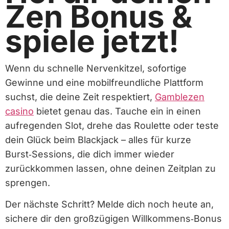
Zen Bonus &
spiele jetzt!
Wenn du schnelle Nervenkitzel, sofortige
Gewinne und eine mobilfreundliche Plattform
suchst, die deine Zeit respektiert,
Gamblezen
casino
bietet genau das. Tauche ein in einen
aufregenden Slot, drehe das Roulette oder teste
dein Glück beim Blackjack – alles für kurze
Burst‑Sessions, die dich immer wieder
zurückkommen lassen, ohne deinen Zeitplan zu
sprengen.
Der nächste Schritt? Melde dich noch heute an,
sichere dir den großzügigen Willkommens‑Bonus