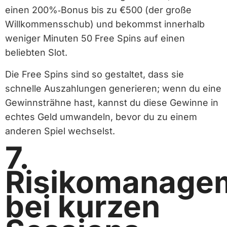
einen 200%‑Bonus bis zu €500 (der große
Willkommensschub) und bekommst innerhalb
weniger Minuten 50 Free Spins auf einen
beliebten Slot.
Die Free Spins sind so gestaltet, dass sie
schnelle Auszahlungen generieren; wenn du eine
Gewinnsträhne hast, kannst du diese Gewinne in
echtes Geld umwandeln, bevor du zu einem
anderen Spiel wechselst.
7.
Risikomanage
bei kurzen