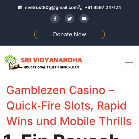
svetrust80g@gmail.com
+91 9597 247124
Donate Now
Gamblezen Casino –
Quick‑Fire Slots, Rapid
Wins und Mobile Thrills