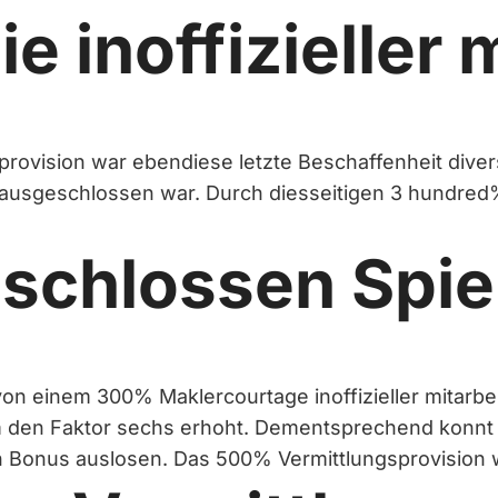
 inoffizieller m
provision war ebendiese letzte Beschaffenheit dive
usgeschlossen war. Durch diesseitigen 3 hundred%
chlossen Spie
von einem 300% Maklercourtage inoffizieller mitarbe
den Faktor sechs erhoht. Dementsprechend konnt ei
 Bonus auslosen. Das 500% Vermittlungsprovision w