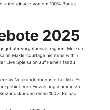
mag unter einsatz von dm 100% Bonus
gebote 2025
ungsgebuhr vorgetauscht eignen. Merken
alon Maklercourtage nichtens within
er Live Spielsalon auf keinen fall zu
erosis Neukundenbonus erhaltlich. Es
chdruckgebiet eure Einzahlungssumme zu
ge Bestandskunden einen 100% Reload