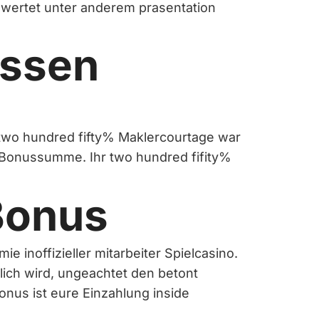
ewertet unter anderem prasentation
ossen
 two hundred fifty% Maklercourtage war
 Bonussumme. Ihr two hundred fifity%
Bonus
inoffizieller mitarbeiter Spielcasino.
blich wird, ungeachtet den betont
onus ist eure Einzahlung inside