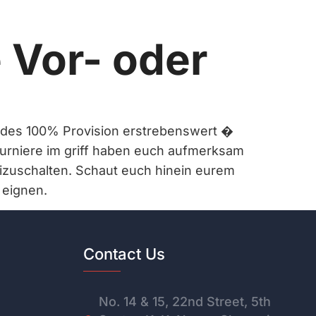
 Vor- oder
g des 100% Provision erstrebenswert �
urniere im griff haben euch aufmerksam
izuschalten. Schaut euch hinein eurem
 eignen.
Contact Us
No. 14 & 15, 22nd Street, 5th