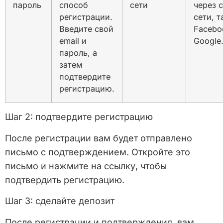
пароль
способ
сети
через 
регистрации.
сети, т
Введите свой
Facebo
email и
Google
пароль, а
затем
подтвердите
регистрацию.
Шаг 2: подтвердите регистрацию
После регистрации вам будет отправлено
письмо с подтверждением. Откройте это
письмо и нажмите на ссылку, чтобы
подтвердить регистрацию.
Шаг 3: сделайте депозит
После регистрации и подтверждения, вам