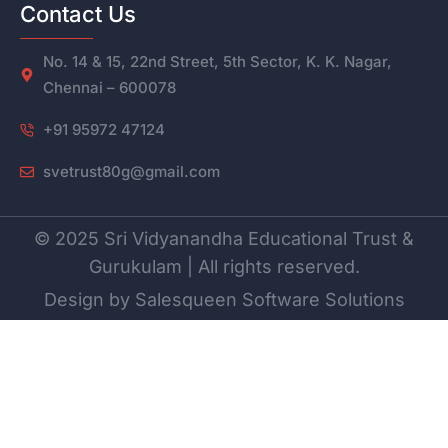
Contact Us
No. 14 & 15, 22nd Street, 5th Sector, K. K. Nagar,
Chennai – 600078
+91 95972 47124
svetrust80g@gmail.com
© 2025 Sri Vidyanandha Educational Trust &
Gurukulam | All rights reserved.
Design by Salesqueen Software Solutions