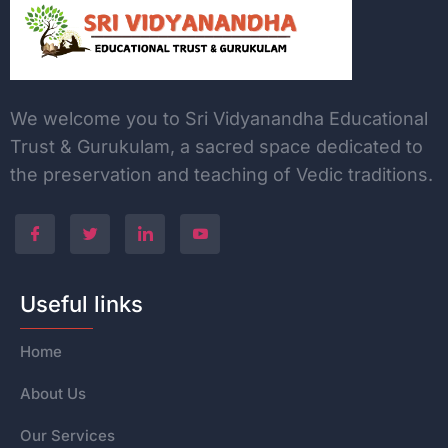
We welcome you to Sri Vidyanandha Educational
Trust & Gurukulam, a sacred space dedicated to
the
preservation and teaching of Vedic traditions.
Useful links
Home
About Us
Our Services