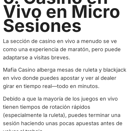
Vivo en Micro
Sesiones
La sección de casino en vivo a menudo se ve
como una experiencia de maratón, pero puede
adaptarse a visitas breves.
Mafia Casino alberga mesas de ruleta y blackjack
en vivo donde puedes apostar y ver al dealer
girar en tiempo real—todo en minutos.
Debido a que la mayoría de los juegos en vivo
tienen tiempos de rotación rápidos
(especialmente la ruleta), puedes terminar una
sesión haciendo unas pocas apuestas antes de