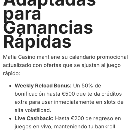
para
Ganancias
Rápidas
Mafia Casino mantiene su calendario promocional
actualizado con ofertas que se ajustan al juego
rápido:
Weekly Reload Bonus:
Un 50% de
bonificación hasta €500 que te da créditos
extra para usar inmediatamente en slots de
alta volatilidad.
Live Cashback:
Hasta €200 de regreso en
juegos en vivo, manteniendo tu bankroll