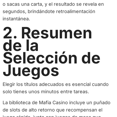
o sacas una carta, y el resultado se revela en
segundos, brindándote retroalimentación
instantánea.
2. Resumen
de la
Selección de
Juegos
Elegir los títulos adecuados es esencial cuando
solo tienes unos minutos entre tareas.
La biblioteca de Mafia Casino incluye un puñado
de slots de alto retorno que recompensan el