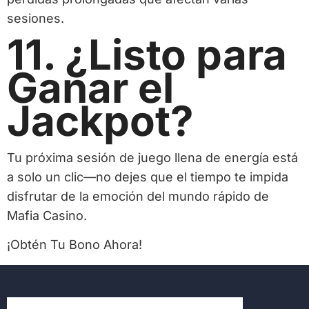
sesiones.
11. ¿Listo para
Ganar el
Jackpot?
Tu próxima sesión de juego llena de energía está
a solo un clic—no dejes que el tiempo te impida
disfrutar de la emoción del mundo rápido de
Mafia Casino.
¡Obtén Tu Bono Ahora!