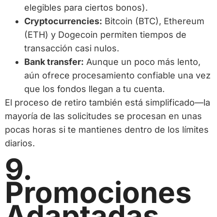
elegibles para ciertos bonos).
Cryptocurrencies:
Bitcoin (BTC), Ethereum
(ETH) y Dogecoin permiten tiempos de
transacción casi nulos.
Bank transfer:
Aunque un poco más lento,
aún ofrece procesamiento confiable una vez
que los fondos llegan a tu cuenta.
El proceso de retiro también está simplificado—la
mayoría de las solicitudes se procesan en unas
pocas horas si te mantienes dentro de los límites
diarios.
9.
Promociones
Adaptadas