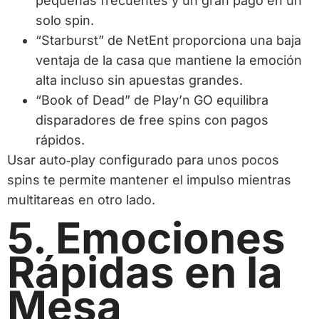
pequeñas frecuentes y un gran pago en un
solo spin.
“Starburst” de NetEnt proporciona una baja
ventaja de la casa que mantiene la emoción
alta incluso sin apuestas grandes.
“Book of Dead” de Play’n GO equilibra
disparadores de free spins con pagos
rápidos.
Usar auto‑play configurado para unos pocos
spins te permite mantener el impulso mientras
multitareas en otro lado.
5. Emociones
Rápidas en la
Mesa