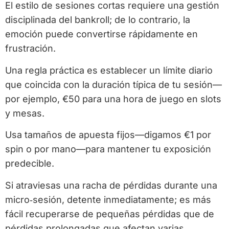
El estilo de sesiones cortas requiere una gestión
disciplinada del bankroll; de lo contrario, la
emoción puede convertirse rápidamente en
frustración.
Una regla práctica es establecer un límite diario
que coincida con la duración típica de tu sesión—
por ejemplo, €50 para una hora de juego en slots
y mesas.
Usa tamaños de apuesta fijos—digamos €1 por
spin o por mano—para mantener tu exposición
predecible.
Si atraviesas una racha de pérdidas durante una
micro‑sesión, detente inmediatamente; es más
fácil recuperarse de pequeñas pérdidas que de
pérdidas prolongadas que afectan varias