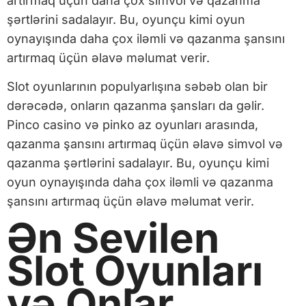
artırmaq üçün daha çox simvol və qazanma
şərtlərini sadalayır. Bu, oyunçu kimi oyun
oynayışında daha çox iləmli və qazanma şansını
artırmaq üçün əlavə məlumat verir.
Slot oyunlarının populyarlışına səbəb olan bir
dərəcədə, onların qazanma şansları da gəlir.
Pinco casino və pinko az oyunları arasında,
qazanma şansını artırmaq üçün əlavə simvol və
qazanma şərtlərini sadalayır. Bu, oyunçu kimi
oyun oynayışında daha çox iləmli və qazanma
şansını artırmaq üçün əlavə məlumat verir.
Ən Sevilen
Slot Oyunları
və Onlar