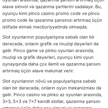
əlavə simvol və qazanma şərtlərini sadalayır. Bu,
oyunçu kimi pinco casino promo code və pinco
promo code ilə qazanma şansınızı artırmaq üçün
istifadə etmək məcburiyyətində olmaqda.
Slot oyunlarının populyarlışına səbəb olan bir
dərəcədə, onların grafik və muziqi dəyərləri da
gəlir. Pinco game və pinko oyunları arasında,
muziqi və grafik dəyərləri, oyunçu kimi oyun
oynayışında daha çox iləmli və qazanma şansını
artırmaq üçün əlavə məlumat verir.
Slot oyunlarının növü və populyarlışına səbəb
olan bir dərəcədə, onların oyun mekanizması da
gəlir. Pinco casino və pinko az oyunları arasında,
3×3, 5×3 və 7×7 kəndli slotlar, qazanma şansını