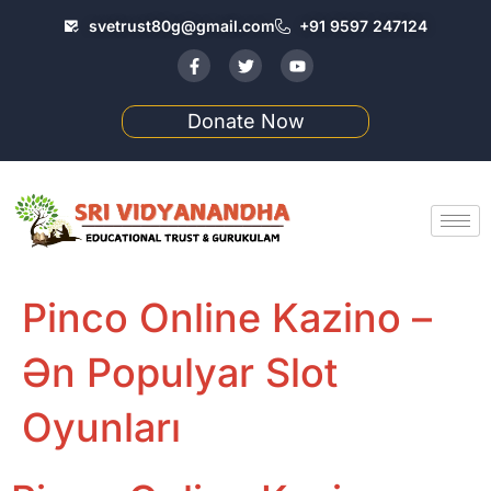
svetrust80g@gmail.com
+91 9597 247124
Donate Now
Pinco Online Kazino –
Ən Populyar Slot
Oyunları