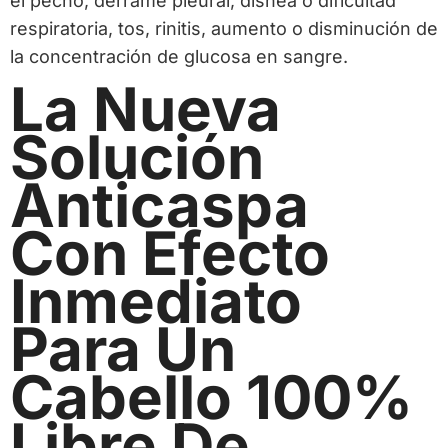
el pecho, derrame pleural, disnea o dificultad
respiratoria, tos, rinitis, aumento o disminución de
la concentración de glucosa en sangre.
La Nueva
Solución
Anticaspa
Con Efecto
Inmediato
Para Un
Cabello 100%
Libre De