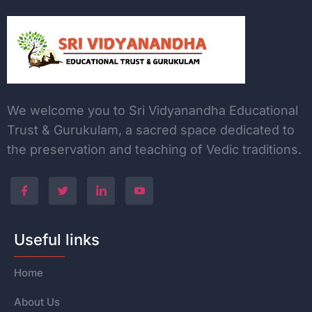
We welcome you to Sri Vidyanandha Educational
Trust & Gurukulam, a sacred space dedicated to
the
preservation and teaching of Vedic traditions.
Useful links
Home
About Us