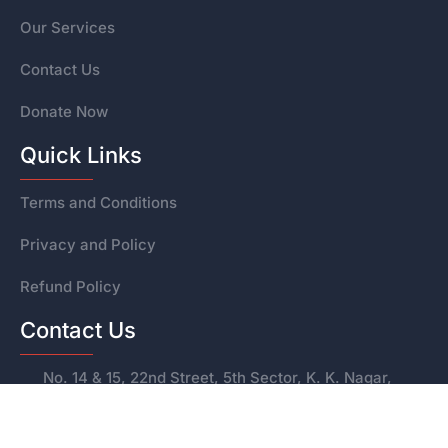
Our Services
Contact Us
Donate Now
Quick Links
Terms and Conditions
Privacy and Policy
Refund Policy
Contact Us
No. 14 & 15, 22nd Street, 5th Sector, K. K. Nagar,
Chennai – 600078
+91 95972 47124