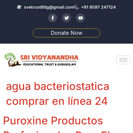
svetrust80g@gmail.com
+91 9597 247124
Donate Now
agua bacteriostatica
comprar en línea 24
Puroxine Productos