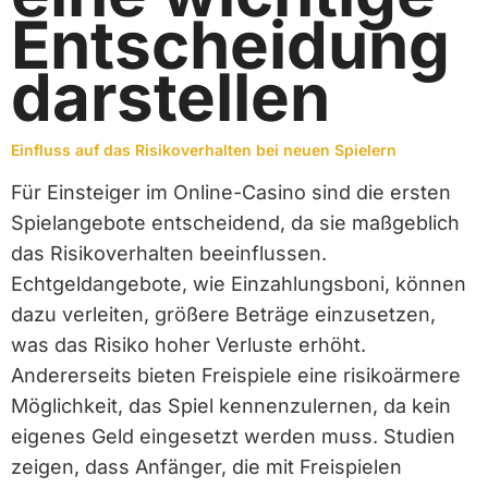
Entscheidung
darstellen
Einfluss auf das Risikoverhalten bei neuen Spielern
Für Einsteiger im Online-Casino sind die ersten
Spielangebote entscheidend, da sie maßgeblich
das Risikoverhalten beeinflussen.
Echtgeldangebote, wie Einzahlungsboni, können
dazu verleiten, größere Beträge einzusetzen,
was das Risiko hoher Verluste erhöht.
Andererseits bieten Freispiele eine risikoärmere
Möglichkeit, das Spiel kennenzulernen, da kein
eigenes Geld eingesetzt werden muss. Studien
zeigen, dass Anfänger, die mit Freispielen