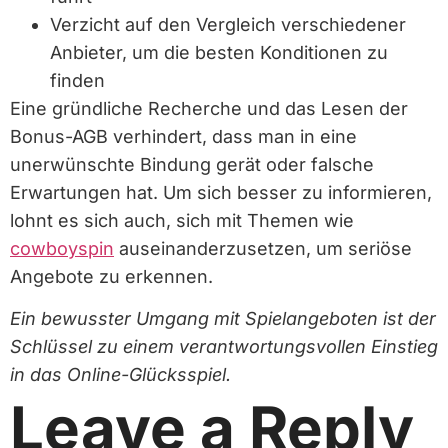
Verzicht auf den Vergleich verschiedener
Anbieter, um die besten Konditionen zu
finden
Eine gründliche Recherche und das Lesen der
Bonus-AGB verhindert, dass man in eine
unerwünschte Bindung gerät oder falsche
Erwartungen hat. Um sich besser zu informieren,
lohnt es sich auch, sich mit Themen wie
cowboyspin
auseinanderzusetzen, um seriöse
Angebote zu erkennen.
Ein bewusster Umgang mit Spielangeboten ist der
Schlüssel zu einem verantwortungsvollen Einstieg
in das Online-Glücksspiel.
Leave a Reply