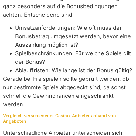
ganz besonders auf die Bonusbedingungen
achten. Entscheidend sind:
Umsatzanforderungen: Wie oft muss der
Bonusbetrag umgesetzt werden, bevor eine
Auszahlung möglich ist?
Spielbeschränkungen: Für welche Spiele gilt
der Bonus?
Ablauffristen: Wie lange ist der Bonus gültig?
Gerade bei Freispielen sollte geprüft werden, ob
nur bestimmte Spiele abgedeckt sind, da sonst
schnell die Gewinnchancen eingeschränkt
werden.
Vergleich verschiedener Casino-Anbieter anhand von
Angeboten
Unterschiedliche Anbieter unterscheiden sich