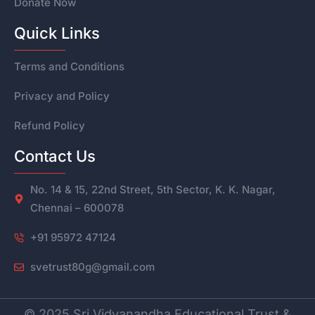
Donate Now
Quick Links
Terms and Conditions
Privacy and Policy
Refund Policy
Contact Us
No. 14 & 15, 22nd Street, 5th Sector, K. K. Nagar,
Chennai – 600078
+91 95972 47124
svetrust80g@gmail.com
© 2025 Sri Vidyanandha Educational Trust &