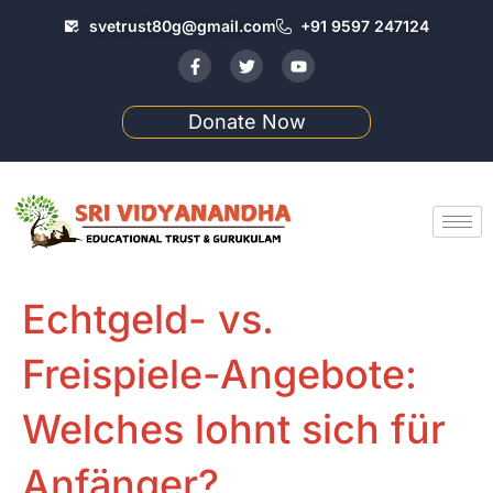
svetrust80g@gmail.com
+91 9597 247124
Donate Now
Echtgeld- vs.
Freispiele-Angebote:
Welches lohnt sich für
Anfänger?