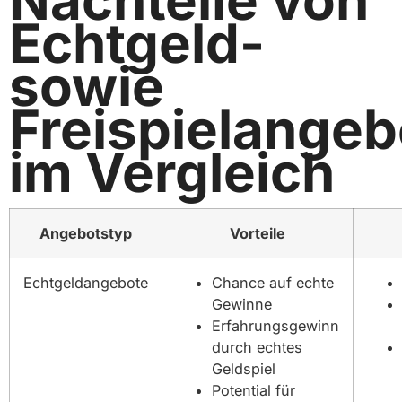
Echtgeld-
sowie
Freispielange
im Vergleich
Angebotstyp
Vorteile
Echtgeldangebote
Chance auf echte
Gewinne
Erfahrungsgewinn
durch echtes
Geldspiel
Potential für