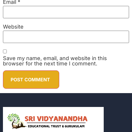
Email
*
Website
Save my name, email, and website in this
browser for the next time I comment.