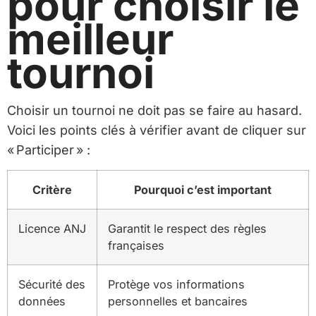
pour choisir le
meilleur
tournoi
Choisir un tournoi ne doit pas se faire au hasard.
Voici les points clés à vérifier avant de cliquer sur
« Participer » :
Critère
Pourquoi c’est important
Licence ANJ
Garantit le respect des règles
françaises
Sécurité des
Protège vos informations
données
personnelles et bancaires