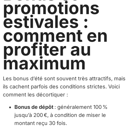
promotions
estivales :
comment en
profiter au
maximum
Les bonus d’été sont souvent très attractifs, mais
ils cachent parfois des conditions strictes. Voici
comment les décortiquer :
Bonus de dépôt
: généralement 100 %
jusqu’à 200 €, à condition de miser le
montant reçu 30 fois.