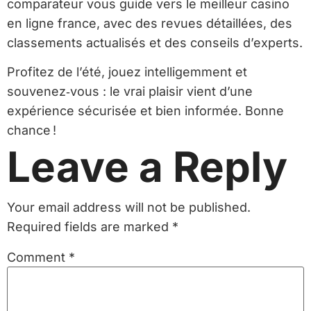
comparateur vous guide vers le meilleur casino
en ligne france, avec des revues détaillées, des
classements actualisés et des conseils d’experts.
Profitez de l’été, jouez intelligemment et
souvenez‑vous : le vrai plaisir vient d’une
expérience sécurisée et bien informée. Bonne
chance !
Leave a Reply
Your email address will not be published.
Required fields are marked
*
Comment
*