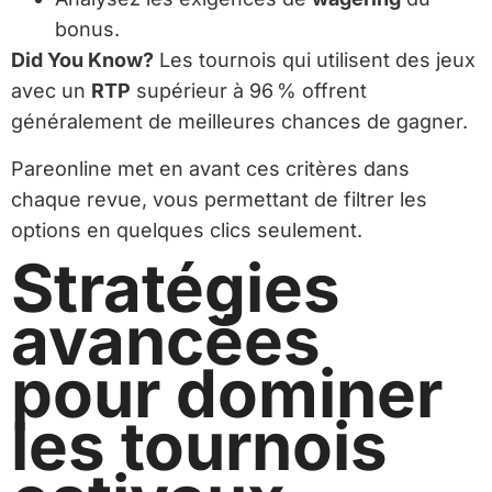
bonus.
Did You Know?
Les tournois qui utilisent des jeux
avec un
RTP
supérieur à 96 % offrent
généralement de meilleures chances de gagner.
Pareonline met en avant ces critères dans
chaque revue, vous permettant de filtrer les
options en quelques clics seulement.
Stratégies
avancées
pour dominer
les tournois