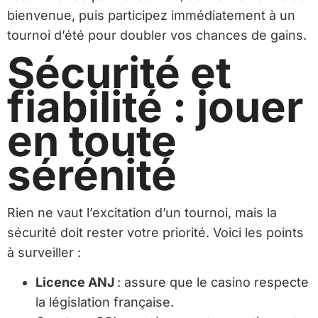
bienvenue, puis participez immédiatement à un
tournoi d’été pour doubler vos chances de gains.
Sécurité et
fiabilité : jouer
en toute
sérénité
Rien ne vaut l’excitation d’un tournoi, mais la
sécurité doit rester votre priorité. Voici les points
à surveiller :
Licence ANJ
: assure que le casino respecte
la législation française.