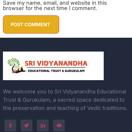
Save my name, email, and website in this
browser for the next time I comment.
We welcome you to Sri Vidyanandha Educational
Trust & Gurukulam, a sacred space dedicated to
the
preservation and teaching of Vedic traditions.