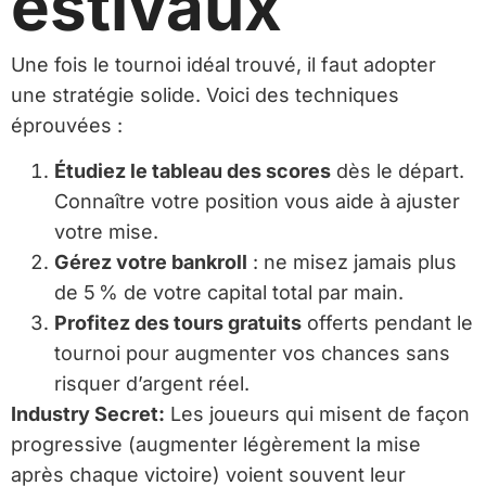
estivaux
Une fois le tournoi idéal trouvé, il faut adopter
une stratégie solide. Voici des techniques
éprouvées :
Étudiez le tableau des scores
dès le départ.
Connaître votre position vous aide à ajuster
votre mise.
Gérez votre bankroll
: ne misez jamais plus
de 5 % de votre capital total par main.
Profitez des tours gratuits
offerts pendant le
tournoi pour augmenter vos chances sans
risquer d’argent réel.
Industry Secret:
Les joueurs qui misent de façon
progressive (augmenter légèrement la mise
après chaque victoire) voient souvent leur