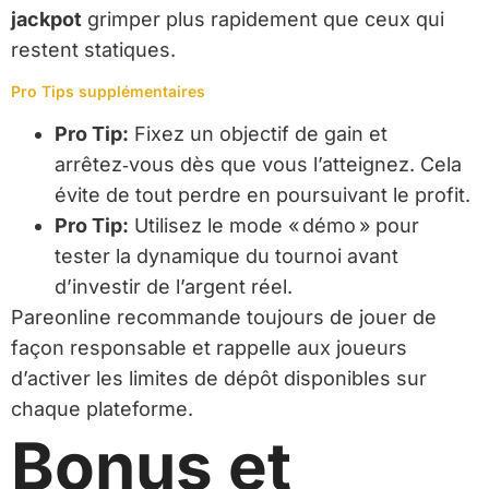
jackpot
grimper plus rapidement que ceux qui
restent statiques.
Pro Tips supplémentaires
Pro Tip:
Fixez un objectif de gain et
arrêtez‑vous dès que vous l’atteignez. Cela
évite de tout perdre en poursuivant le profit.
Pro Tip:
Utilisez le mode « démo » pour
tester la dynamique du tournoi avant
d’investir de l’argent réel.
Pareonline recommande toujours de jouer de
façon responsable et rappelle aux joueurs
d’activer les limites de dépôt disponibles sur
chaque plateforme.
Bonus et