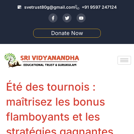
svetrust80g@gmail.com
+91 9597 247124
Donate Now
Été des tournois :
maîtrisez les bonus
flamboyants et les
stratégies gagnantes