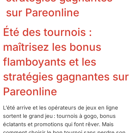
sur Pareonline
Été des tournois :
maîtrisez les bonus
flamboyants et les
stratégies gagnantes sur
Pareonline
L’été arrive et les opérateurs de jeux en ligne
sortent le grand jeu : tournois à gogo, bonus
éclatants et promotions qui font rêver. Mais
comment choisir le bon tournoi sans perdre son