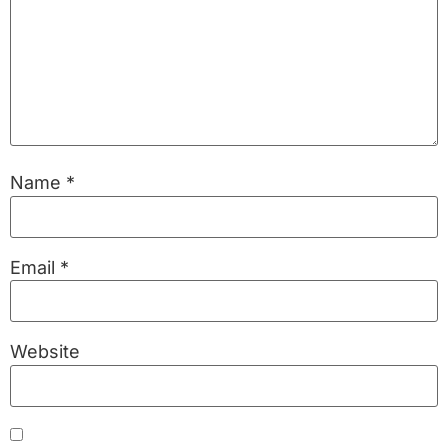
Name
*
Email
*
Website