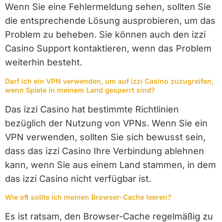
Wenn Sie eine Fehlermeldung sehen, sollten Sie
die entsprechende Lösung ausprobieren, um das
Problem zu beheben. Sie können auch den izzi
Casino Support kontaktieren, wenn das Problem
weiterhin besteht.
Darf ich ein VPN verwenden, um auf izzi Casino zuzugreifen,
wenn Spiele in meinem Land gesperrt sind?
Das izzi Casino hat bestimmte Richtlinien
bezüglich der Nutzung von VPNs. Wenn Sie ein
VPN verwenden, sollten Sie sich bewusst sein,
dass das izzi Casino Ihre Verbindung ablehnen
kann, wenn Sie aus einem Land stammen, in dem
das izzi Casino nicht verfügbar ist.
Wie oft sollte ich meinen Browser-Cache leeren?
Es ist ratsam, den Browser-Cache regelmäßig zu