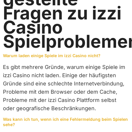
Fragen zu izzi
Casino
Spielprobleme
Warum laden einige Spiele im izzi Casino nicht?
Es gibt mehrere Gründe, warum einige Spiele im
izzi Casino nicht laden. Einige der häufigsten
Gründe sind eine schlechte Internetverbindung,
Probleme mit dem Browser oder dem Cache,
Probleme mit der izzi Casino Plattform selbst
oder geografische Beschränkungen.
Was kann ich tun, wenn ich eine Fehlermeldung beim Spielen
sehe?