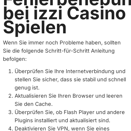
bei izzi Casino
Spielen
Wenn Sie immer noch Probleme haben, sollten
Sie die folgende Schritt-für-Schritt Anleitung
befolgen:
Überprüfen Sie Ihre Internetverbindung und
stellen Sie sicher, dass sie stabil und schnell
genug ist.
Aktualisieren Sie Ihren Browser und leeren
Sie den Cache.
Überprüfen Sie, ob Flash Player und andere
Plugins installiert und aktualisiert sind.
Deaktivieren Sie VPN, wenn Sie eines