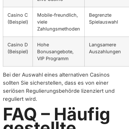
Casino C
Mobile-freundlich,
Begrenzte
(Beispiel)
viele
Spielauswahl
Zahlungsmethoden
Casino D
Hohe
Langsamere
(Beispiel)
Bonusangebote,
Auszahlungen
VIP Programm
Bei der Auswahl eines alternativen Casinos
sollten Sie sicherstellen, dass es von einer
seriösen Regulierungsbehörde lizenziert und
reguliert wird.
FAQ – Häufig
gestellte