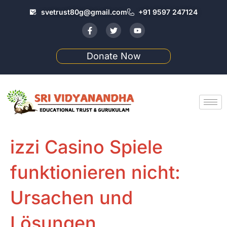
svetrust80g@gmail.com
+91 9597 247124
Donate Now
izzi Casino Spiele
funktionieren nicht:
Ursachen und
Lösungen