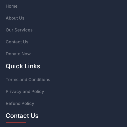
Home
About Us
Our Services
Contact Us
Donate Now
Quick Links
Terms and Conditions
Privacy and Policy
Refund Policy
Contact Us