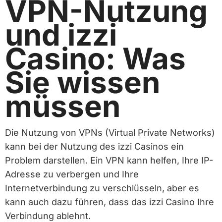
VPN-Nutzung
und izzi
Casino: Was
Sie wissen
müssen
Die Nutzung von VPNs (Virtual Private Networks)
kann bei der Nutzung des izzi Casinos ein
Problem darstellen. Ein VPN kann helfen, Ihre IP-
Adresse zu verbergen und Ihre
Internetverbindung zu verschlüsseln, aber es
kann auch dazu führen, dass das izzi Casino Ihre
Verbindung ablehnt.