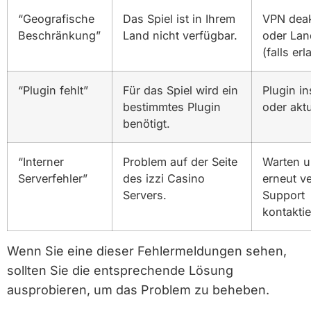
“Geografische
Das Spiel ist in Ihrem
VPN deak
Beschränkung”
Land nicht verfügbar.
oder Lan
(falls erl
“Plugin fehlt”
Für das Spiel wird ein
Plugin in
bestimmtes Plugin
oder aktu
benötigt.
“Interner
Problem auf der Seite
Warten u
Serverfehler”
des izzi Casino
erneut v
Servers.
Support
kontaktie
Wenn Sie eine dieser Fehlermeldungen sehen,
sollten Sie die entsprechende Lösung
ausprobieren, um das Problem zu beheben.