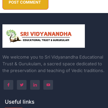
We welcome you to Sri Vidyanandha Educational
Trust & Gurukulam, a sacred space dedicated to
the
preservation and teaching of Vedic traditions.
Useful links