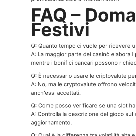
FAQ – Doma
Festivi
Q: Quanto tempo ci vuole per ricevere un
A: La maggior parte dei casinò elabora i
mentre i bonifici bancari possono richiede
Q: È necessario usare le criptovalute per
A: No, ma le cryptovalute offrono velocità
anch’essi accettati.
Q: Come posso verificare se una slot ha
A: Controlla la descrizione del gioco sul 
aggiornamento.
Q: Qual è la differenza tra volatilità alta 