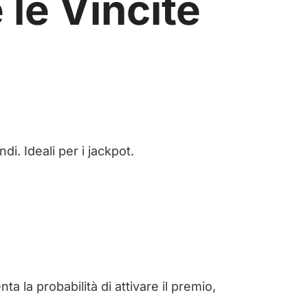
le Vincite
i. Ideali per i jackpot.
 la probabilità di attivare il premio,