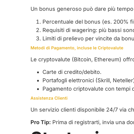
Un bonus generoso può dare più tempo di 
Percentuale del bonus (es. 200% fi
Requisiti di wagering: più bassi sono
Limiti di prelievo per vincite da bon
Metodi di Pagamento, incluse le Criptovalute
Le cryptovalute (Bitcoin, Ethereum) offro
Carte di credito/debito.
Portafogli elettronici (Skrill, Neteller
Pagamento criptovalute con tempi d
Assistenza Clienti
Un servizio clienti disponibile 24/7 via 
Pro Tip:
Prima di registrarti, invia una do