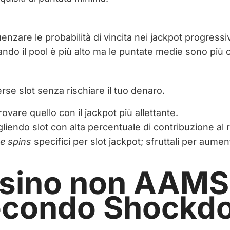
enzare le probabilità di vincita nei jackpot progressi
ando il pool è più alto ma le puntate medie sono più 
se slot senza rischiare il tuo denaro.
rovare quello con il jackpot più allettante.
gliendo slot con alta percentuale di contribuzione al r
ee spins
specifici per slot jackpot; sfruttali per aumen
Casino non AAMS
econdo Shockd