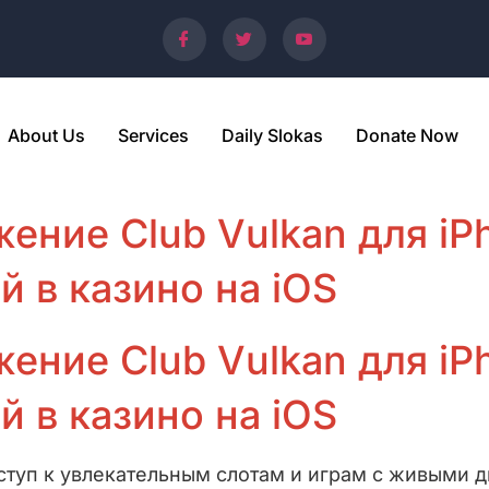
About Us
Services
Daily Slokas
Donate Now
ение Club Vulkan для iP
й в казино на iOS
ение Club Vulkan для iP
й в казино на iOS
оступ к увлекательным слотам и играм с живыми 