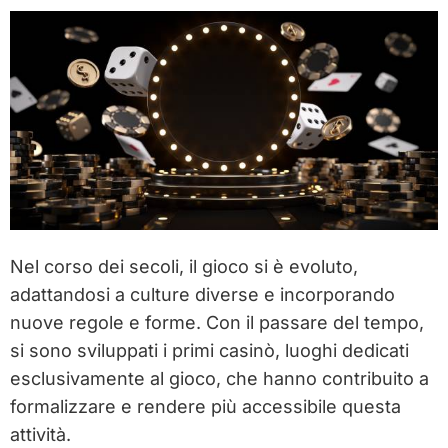
Nel corso dei secoli, il gioco si è evoluto,
adattandosi a culture diverse e incorporando
nuove regole e forme. Con il passare del tempo,
si sono sviluppati i primi casinò, luoghi dedicati
esclusivamente al gioco, che hanno contribuito a
formalizzare e rendere più accessibile questa
attività.