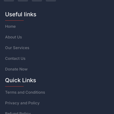
Useful links
Home
About Us
Our Services
Contact Us
Donate Now
Quick Links
Terms and Conditions
Privacy and Policy
Refund Policy