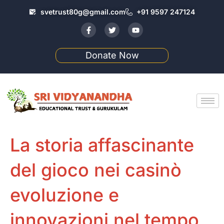
svetrust80g@gmail.com
+91 9597 247124
Donate Now
La storia affascinante
del gioco nei casinò
evoluzione e
innovazioni nel tempo