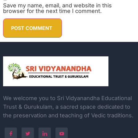
Save my name, email, and website in this
browser for the next time I comment.
We welcome you to Sri Vidyanandha Educational
Trust & Gurukulam, a sacred space dedicated to
the
preservation and teaching of Vedic traditions.