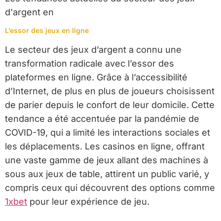
d'argent en
L’essor des jeux en ligne
Le secteur des jeux d’argent a connu une
transformation radicale avec l’essor des
plateformes en ligne. Grâce à l’accessibilité
d’Internet, de plus en plus de joueurs choisissent
de parier depuis le confort de leur domicile. Cette
tendance a été accentuée par la pandémie de
COVID-19, qui a limité les interactions sociales et
les déplacements. Les casinos en ligne, offrant
une vaste gamme de jeux allant des machines à
sous aux jeux de table, attirent un public varié, y
compris ceux qui découvrent des options comme
1xbet
pour leur expérience de jeu.