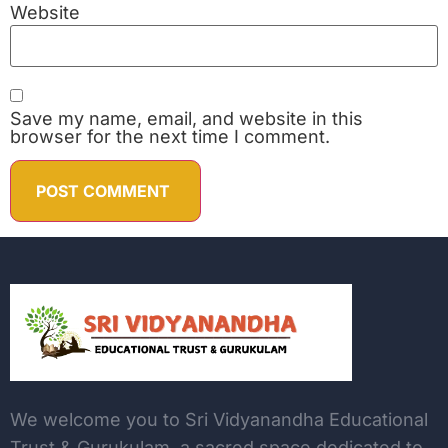
Website
Save my name, email, and website in this
browser for the next time I comment.
We welcome you to Sri Vidyanandha Educational
Trust & Gurukulam, a sacred space dedicated to