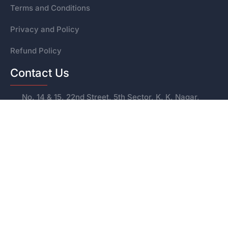
Terms and Conditions
Privacy and Policy
Refund Policy
Contact Us
No. 14 & 15, 22nd Street, 5th Sector, K. K. Nagar,
Chennai – 600078
+91 95972 47124
svetrust80g@gmail.com
© 2025 Sri Vidyanandha Educational Trust &
Gurukulam | All rights reserved.
Design by Salesqueen Software Solutions