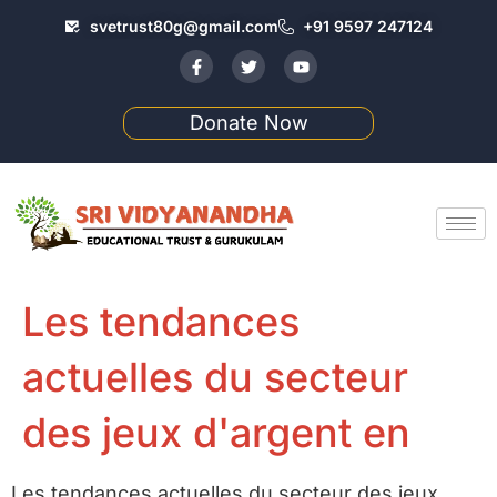
svetrust80g@gmail.com
+91 9597 247124
Donate Now
Les tendances
actuelles du secteur
des jeux d'argent en
Les tendances actuelles du secteur des jeux