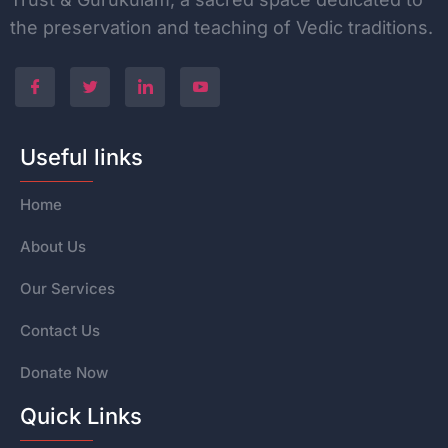
the
preservation and teaching of Vedic traditions.
Useful links
Home
About Us
Our Services
Contact Us
Donate Now
Quick Links