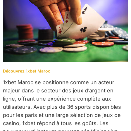
Découvrez 1xbet Maroc
1xbet Maroc se positionne comme un acteur
majeur dans le secteur des jeux d’argent en
ligne, offrant une expérience complète aux
utilisateurs. Avec plus de 36 sports disponibles
pour les paris et une large sélection de jeux de
casino, 1xbet répond à tous les goûts. Les