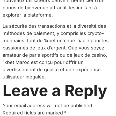
nouveaux utilisateurs peuvent bénéficier d’un
bonus de bienvenue attractif, les incitant à
explorer la plateforme.
La sécurité des transactions et la diversité des
méthodes de paiement, y compris les crypto-
monnaies, font de 1xbet un choix fiable pour les
passionnés de jeux d’argent. Que vous soyez
amateur de paris sportifs ou de jeux de casino,
1xbet Maroc est conçu pour offrir un
divertissement de qualité et une expérience
utilisateur inégalée.
Leave a Reply
Your email address will not be published.
Required fields are marked
*