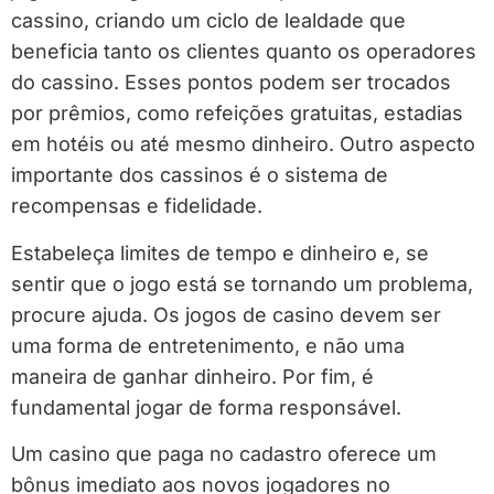
cassino, criando um ciclo de lealdade que
beneficia tanto os clientes quanto os operadores
do cassino. Esses pontos podem ser trocados
por prêmios, como refeições gratuitas, estadias
em hotéis ou até mesmo dinheiro. Outro aspecto
importante dos cassinos é o sistema de
recompensas e fidelidade.
Estabeleça limites de tempo e dinheiro e, se
sentir que o jogo está se tornando um problema,
procure ajuda. Os jogos de casino devem ser
uma forma de entretenimento, e não uma
maneira de ganhar dinheiro. Por fim, é
fundamental jogar de forma responsável.
Um casino que paga no cadastro oferece um
bônus imediato aos novos jogadores no