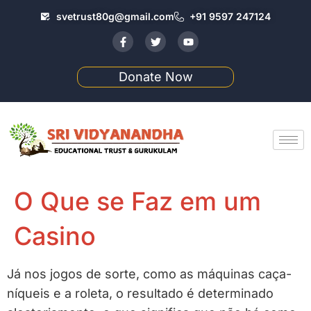
svetrust80g@gmail.com
+91 9597 247124
Donate Now
O Que se Faz em um
Casino
Já nos jogos de sorte, como as máquinas caça-
níqueis e a roleta, o resultado é determinado