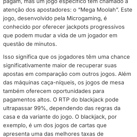
pagam, mas um jogo específico tem chamado a
atenção dos apostadores: o “Mega Moolah”. Este
jogo, desenvolvido pela Microgaming, é
conhecido por oferecer jackpots progressivos
que podem mudar a vida de um jogador em
questão de minutos.
Isso significa que os jogadores têm uma chance
significativamente maior de recuperar suas
apostas em comparação com outros jogos. Além
das máquinas caça-níqueis, os jogos de mesa
também oferecem oportunidades para
pagamentos altos. O RTP do blackjack pode
ultrapassar 99%, dependendo das regras da
casa e da variante do jogo. O blackjack, por
exemplo, é um dos jogos de cartas que
apresenta uma das melhores taxas de