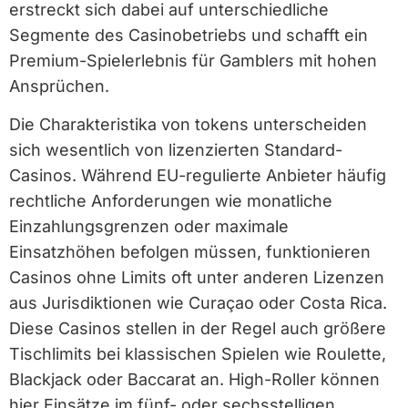
erstreckt sich dabei auf unterschiedliche
Segmente des Casinobetriebs und schafft ein
Premium-Spielerlebnis für Gamblers mit hohen
Ansprüchen.
Die Charakteristika von tokens unterscheiden
sich wesentlich von lizenzierten Standard-
Casinos. Während EU-regulierte Anbieter häufig
rechtliche Anforderungen wie monatliche
Einzahlungsgrenzen oder maximale
Einsatzhöhen befolgen müssen, funktionieren
Casinos ohne Limits oft unter anderen Lizenzen
aus Jurisdiktionen wie Curaçao oder Costa Rica.
Diese Casinos stellen in der Regel auch größere
Tischlimits bei klassischen Spielen wie Roulette,
Blackjack oder Baccarat an. High-Roller können
hier Einsätze im fünf- oder sechsstelligen