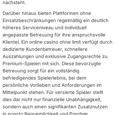
nachsteht.
Darüber hinaus bieten Plattformen ohne
Einsatzbeschränkungen regelmäßig ein deutlich
höheres Serviceniveau und individuell
angepasste Betreuung für ihre anspruchsvolle
Klientel. Ein online casino ohne limit verfügt durch
dedizierte Kundenbetreuer, schnellere
Auszahlungen und exklusive Zugangsrechte zu
Premium-Spielen mit sich. Diese bevorzugte
Betreuung sorgt für ein vollständig
befriedigendes Spielerlebnis, bei dem
persönliche Vorlieben und Anforderungen im
Mittelpunkt stehen. Für versierte Spieler stellt
dies dar nicht nur finanzielle Unabhängigkeit,
sondern auch einen signifikanten Zusatznutzen
in puncto Bequemlichkeit und Prestige.