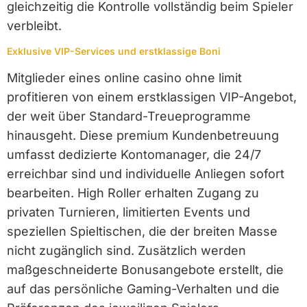
gleichzeitig die Kontrolle vollständig beim Spieler
verbleibt.
Exklusive VIP-Services und erstklassige Boni
Mitglieder eines online casino ohne limit
profitieren von einem erstklassigen VIP-Angebot,
der weit über Standard-Treueprogramme
hinausgeht. Diese premium Kundenbetreuung
umfasst dedizierte Kontomanager, die 24/7
erreichbar sind und individuelle Anliegen sofort
bearbeiten. High Roller erhalten Zugang zu
privaten Turnieren, limitierten Events und
speziellen Spieltischen, die der breiten Masse
nicht zugänglich sind. Zusätzlich werden
maßgeschneiderte Bonusangebote erstellt, die
auf das persönliche Gaming-Verhalten und die