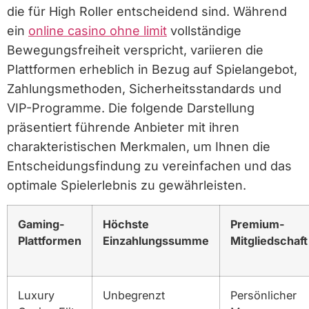
die für High Roller entscheidend sind. Während
ein
online casino ohne limit
vollständige
Bewegungsfreiheit verspricht, variieren die
Plattformen erheblich in Bezug auf Spielangebot,
Zahlungsmethoden, Sicherheitsstandards und
VIP-Programme. Die folgende Darstellung
präsentiert führende Anbieter mit ihren
charakteristischen Merkmalen, um Ihnen die
Entscheidungsfindung zu vereinfachen und das
optimale Spielerlebnis zu gewährleisten.
Gaming-
Höchste
Premium-
Plattformen
Einzahlungssumme
Mitgliedschaft
Luxury
Unbegrenzt
Persönlicher