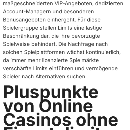
maßgeschneiderten VIP-Angeboten, dedizierten
Account-Managern und besonderen
Bonusangeboten einhergeht. Für diese
Spielergruppe stellen Limits eine lästige
Beschränkung dar, die ihre bevorzugte
Spielweise behindert. Die Nachfrage nach
solchen Spielplattformen wächst kontinuierlich,
da immer mehr lizenzierte Spielmärkte
verschärfte Limits einführen und vermögende
Spieler nach Alternativen suchen.
Pluspunkte
von Online
Casinos ohne