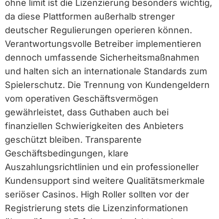
ohne limit ist die Lizenzierung besonders wichtig,
da diese Plattformen außerhalb strenger
deutscher Regulierungen operieren können.
Verantwortungsvolle Betreiber implementieren
dennoch umfassende Sicherheitsmaßnahmen
und halten sich an internationale Standards zum
Spielerschutz. Die Trennung von Kundengeldern
vom operativen Geschäftsvermögen
gewährleistet, dass Guthaben auch bei
finanziellen Schwierigkeiten des Anbieters
geschützt bleiben. Transparente
Geschäftsbedingungen, klare
Auszahlungsrichtlinien und ein professioneller
Kundensupport sind weitere Qualitätsmerkmale
seriöser Casinos. High Roller sollten vor der
Registrierung stets die Lizenzinformationen