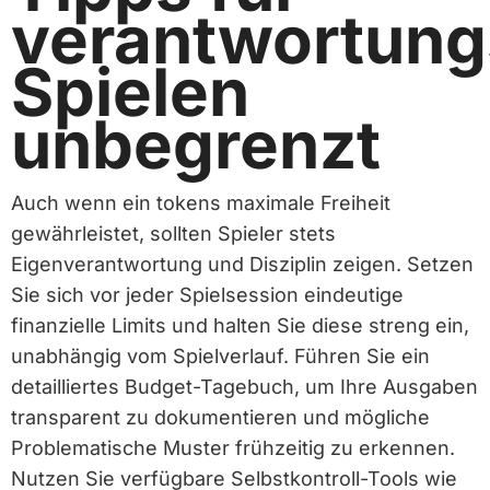
verantwortung
Spielen
unbegrenzt
Auch wenn ein tokens maximale Freiheit
gewährleistet, sollten Spieler stets
Eigenverantwortung und Disziplin zeigen. Setzen
Sie sich vor jeder Spielsession eindeutige
finanzielle Limits und halten Sie diese streng ein,
unabhängig vom Spielverlauf. Führen Sie ein
detailliertes Budget-Tagebuch, um Ihre Ausgaben
transparent zu dokumentieren und mögliche
Problematische Muster frühzeitig zu erkennen.
Nutzen Sie verfügbare Selbstkontroll-Tools wie