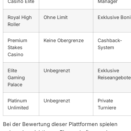
Casino Elite
Manager
Royal High
Ohne Limit
Exklusive Boni
Roller
Premium
Keine Obergrenze
Cashback-
Stakes
System
Casino
Elite
Unbegrenzt
Exklusive
Gaming
Reiseangebote
Palace
Platinum
Unbegrenzt
Private
Unlimited
Turniere
Bei der Bewertung dieser Plattformen spielen