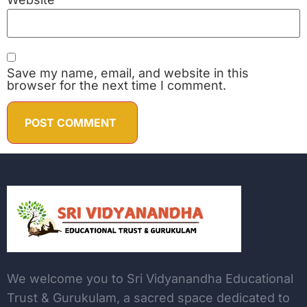
Save my name, email, and website in this
browser for the next time I comment.
We welcome you to Sri Vidyanandha Educational
Trust & Gurukulam, a sacred space dedicated to