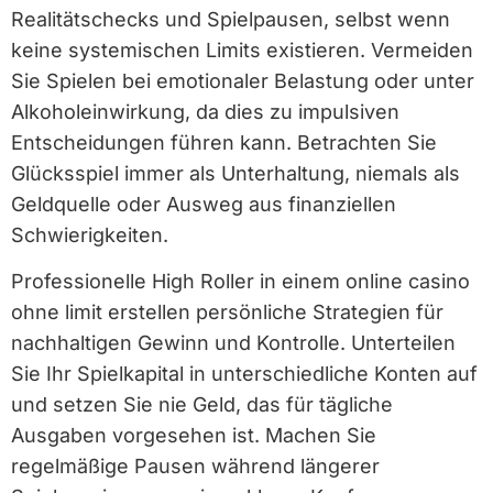
Realitätschecks und Spielpausen, selbst wenn
keine systemischen Limits existieren. Vermeiden
Sie Spielen bei emotionaler Belastung oder unter
Alkoholeinwirkung, da dies zu impulsiven
Entscheidungen führen kann. Betrachten Sie
Glücksspiel immer als Unterhaltung, niemals als
Geldquelle oder Ausweg aus finanziellen
Schwierigkeiten.
Professionelle High Roller in einem online casino
ohne limit erstellen persönliche Strategien für
nachhaltigen Gewinn und Kontrolle. Unterteilen
Sie Ihr Spielkapital in unterschiedliche Konten auf
und setzen Sie nie Geld, das für tägliche
Ausgaben vorgesehen ist. Machen Sie
regelmäßige Pausen während längerer