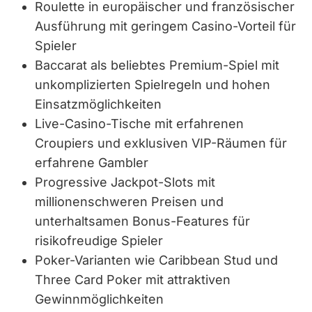
Roulette in europäischer und französischer
Ausführung mit geringem Casino-Vorteil für
Spieler
Baccarat als beliebtes Premium-Spiel mit
unkomplizierten Spielregeln und hohen
Einsatzmöglichkeiten
Live-Casino-Tische mit erfahrenen
Croupiers und exklusiven VIP-Räumen für
erfahrene Gambler
Progressive Jackpot-Slots mit
millionenschweren Preisen und
unterhaltsamen Bonus-Features für
risikofreudige Spieler
Poker-Varianten wie Caribbean Stud und
Three Card Poker mit attraktiven
Gewinnmöglichkeiten